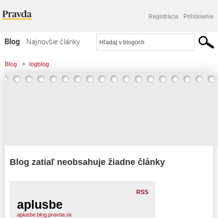
Registrácia
Prihlásenie
Blog
Najnovšie články
Najčítanejšie články
Blog
>
logblog
Najkomentovanejšie články
Zoznam blogov
Komerčné blogy
Blog zatiaľ neobsahuje žiadne články
RSS
aplusbe
aplusbe.blog.pravda.sk