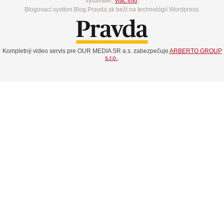
vydavateľ,
viac info
.
Blogovací systém Blog.Pravda.sk beží na technológií Wordpress.
Kompletný video servis pre OUR MEDIA SR a.s. zabezpečuje
ARBERTO GROUP
s.r.o.
.