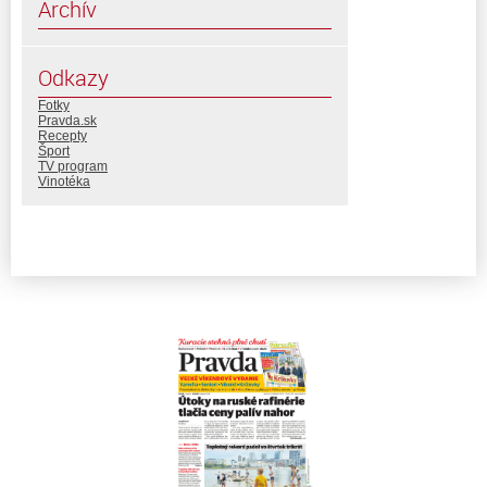
Archív
Odkazy
Fotky
Pravda.sk
Recepty
Šport
TV program
Vinotéka